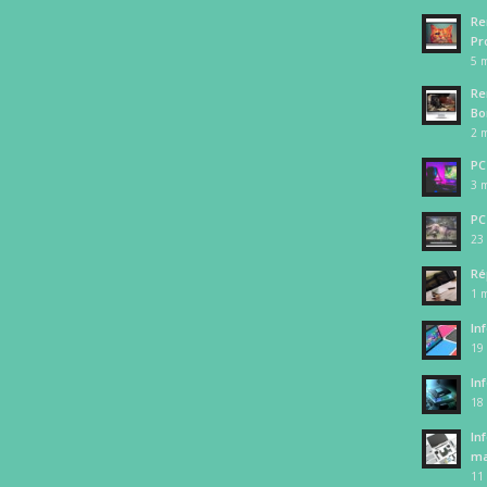
Re
Pr
5 m
Re
Bo
2 m
PC
3 m
PC
23 
Ré
1 m
In
19
In
18
In
ma
11