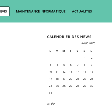
EVIS
MAINTENANCE INFORMATIQUE
ACTUALITES
CALENDRIER DES NEWS
août 2026
L
M
M
J
V
S
D
1
2
3
4
5
6
7
8
9
10
11
12
13
14
15
16
17
18
19
20
21
22
23
24
25
26
27
28
29
30
31
« Fév