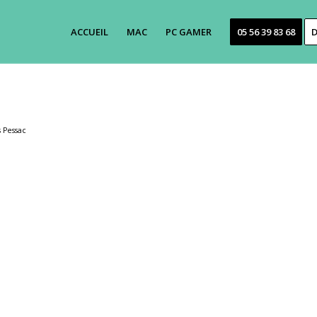
ACCUEIL
MAC
PC GAMER
05 56 39 83 68
D
 Pessac