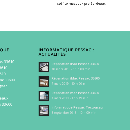
ssd 1to macbook pro Bordeaux
IQUE
INFORMATIQUE PESSAC :
ACTUALITÉS
as 33610
Réparation iPad Pessac 33600
3610
10 mars 2019 - 11 h 00 min
3610
Réparation iMac Pessac 33600
ac 33600
7 mars 2019 - 10 h 00 min
gnac
Réparation mac Pessac 33600
deaux
1 mars 2019 - 17 h 19 min
u 33600
Informatique Pessac Toctoucau
3 septembre 2018 - 10 h 00 min