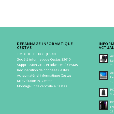
DEPANNAGE INFORMATIQUE
INFORM
CESTAS
ACTUAL
TIMOTHEE DE BOIS JUSAN
Ac
Société informatique Cestas 33610
Le
Suppression virus et adwares à Cestas
23 
Récupération de données Cestas
Ac
Achat matériel informatique Cestas
Le
Kit évolution PC Cestas
15 
Montage unité centrale à Cestas
PC
9 j
PC
Fr
21