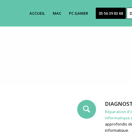
ACCUEIL
MAC
PC GAMER
05 56 39 83 68
D
DIAGNOST
Réparation d’
Informatique C
approfondis de
informatique.