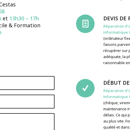
Cestas
68
h
et
13h30 – 17h
DEVIS DE
cile & Formation
Réparation d’
h
Informatique 
(ordinateur fix
faisons parveni
récupérer sur 
adéquate, la pl
raisonnable en
DÉBUT DE
Réparation d’
Informatique 
(chèque, virem
maintenance in
délais. Ce qui
au plus vite. F
qualité et dans