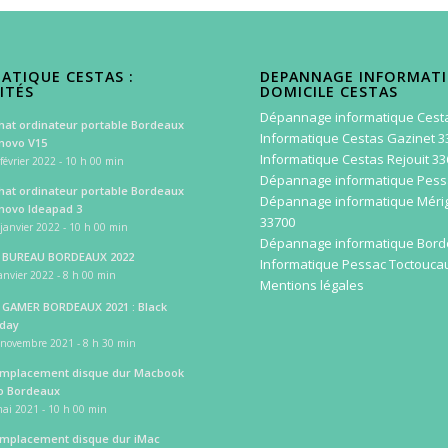
ATIQUE CESTAS :
DEPANNAGE INFORMAT
ITÉS
DOMICILE CESTAS
Dépannage informatique Cest
hat ordinateur portable Bordeaux
Informatique Cestas Gazinet 3
novo V15
Informatique Cestas Rejouit 3
février 2022 - 10 h 00 min
Dépannage informatique Pess
hat ordinateur portable Bordeaux
Dépannage informatique Méri
novo Ideapad 3
33700
janvier 2022 - 10 h 00 min
Dépannage informatique Bor
 BUREAU BORDEAUX 2022
Informatique Pessac Toctouca
anvier 2022 - 8 h 00 min
Mentions légales
 GAMER BORDEAUX 2021 : Black
iday
 novembre 2021 - 8 h 30 min
mplacement disque dur Macbook
o Bordeaux
ai 2021 - 10 h 00 min
mplacement disque dur iMac