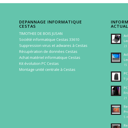
DEPANNAGE INFORMATIQUE
INFORM
CESTAS
ACTUAL
TIMOTHEE DE BOIS JUSAN
Ac
Société informatique Cestas 33610
Le
Suppression virus et adwares à Cestas
23 
Récupération de données Cestas
Ac
Achat matériel informatique Cestas
Le
Kit évolution PC Cestas
15 
Montage unité centrale à Cestas
PC
9 j
PC
Fr
21
Re
Pr
5 m
Re