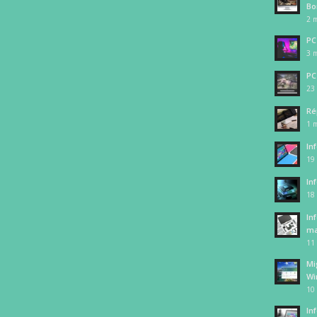
Bo
2 m
PC
3 m
PC
23 
Ré
1 m
In
19
In
18
In
ma
11
Mi
Wi
10
In