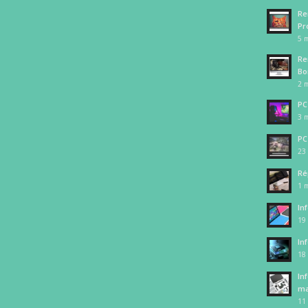
Re
Pr
5 m
Re
Bo
2 m
PC
3 m
PC
23 
Ré
1 m
In
19
In
18
In
ma
11