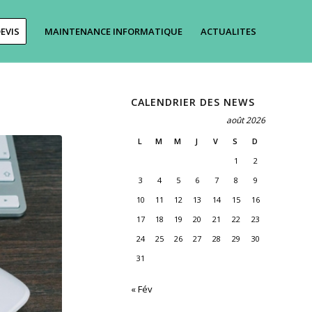
EVIS
MAINTENANCE INFORMATIQUE
ACTUALITES
CALENDRIER DES NEWS
août 2026
L
M
M
J
V
S
D
1
2
3
4
5
6
7
8
9
10
11
12
13
14
15
16
17
18
19
20
21
22
23
24
25
26
27
28
29
30
31
« Fév