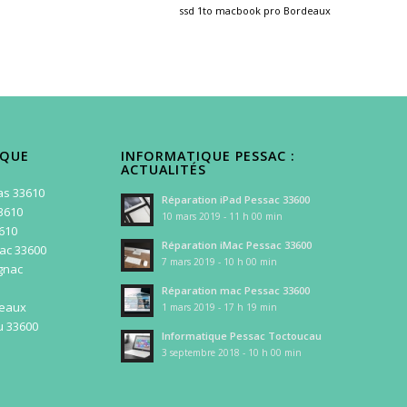
ssd 1to macbook pro Bordeaux
IQUE
INFORMATIQUE PESSAC :
ACTUALITÉS
as 33610
Réparation iPad Pessac 33600
3610
10 mars 2019 - 11 h 00 min
3610
Réparation iMac Pessac 33600
ac 33600
7 mars 2019 - 10 h 00 min
gnac
Réparation mac Pessac 33600
deaux
1 mars 2019 - 17 h 19 min
u 33600
Informatique Pessac Toctoucau
3 septembre 2018 - 10 h 00 min