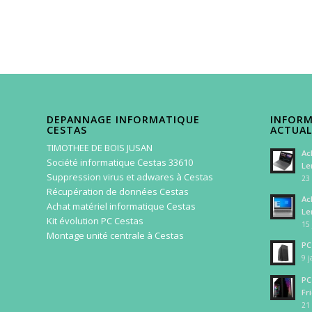
DEPANNAGE INFORMATIQUE
INFORM
CESTAS
ACTUAL
TIMOTHEE DE BOIS JUSAN
Ac
Société informatique Cestas 33610
Le
Suppression virus et adwares à Cestas
23 
Récupération de données Cestas
Ac
Achat matériel informatique Cestas
Le
Kit évolution PC Cestas
15 
Montage unité centrale à Cestas
PC
9 j
PC
Fr
21