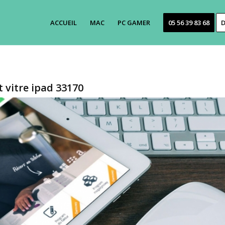
ACCUEIL
MAC
PC GAMER
05 56 39 83 68
D
vitre ipad 33170