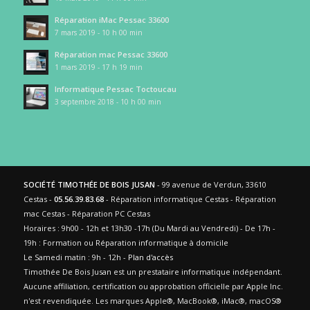
Réparation iMac Pessac 33600
7 mars 2019 - 10 h 00 min
Réparation mac Pessac 33600
1 mars 2019 - 17 h 19 min
Informatique Pessac Toctoucau
3 septembre 2018 - 10 h 00 min
SOCIÉTÉ TIMOTHÉE DE BOIS JUSAN
- 99 avenue de Verdun, 33610
Cestas -
05.56.39.83.68
- Réparation informatique Cestas - Réparation
mac Cestas - Réparation PC Cestas
Horaires : 9h00 - 12h et 13h30 -17h (Du Mardi au Vendredi) - De 17h -
19h : Formation ou Réparation informatique à domicile
Le Samedi matin : 9h - 12h -
Plan d'accès
Timothée De Bois Jusan est un prestataire informatique indépendant.
Aucune affiliation, certification ou approbation officielle par Apple Inc.
n'est revendiquée. Les marques Apple®, MacBook®, iMac®, macOS®