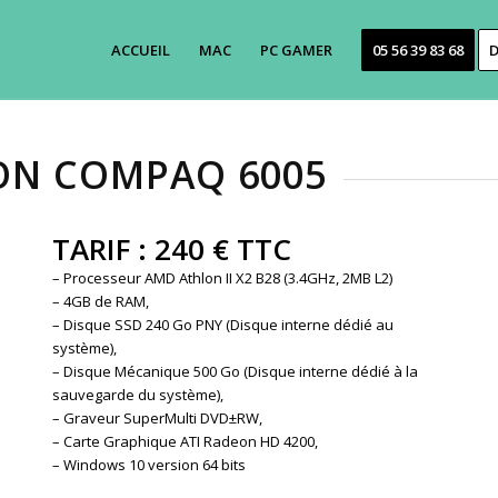
ACCUEIL
MAC
PC GAMER
05 56 39 83 68
D
ON COMPAQ 6005
TARIF : 240 € TTC
– Processeur AMD Athlon II X2 B28 (3.4GHz, 2MB L2)
– 4GB de RAM,
– Disque SSD 240 Go PNY (Disque interne dédié au
système),
– Disque Mécanique 500 Go (Disque interne dédié à la
sauvegarde du système),
– Graveur SuperMulti DVD±RW,
– Carte Graphique ATI Radeon HD 4200,
– Windows 10 version 64 bits