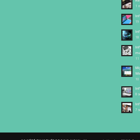
Ré
1 m
In
19
In
18
In
ma
11
Mi
Wi
10
In
8 
In
7 