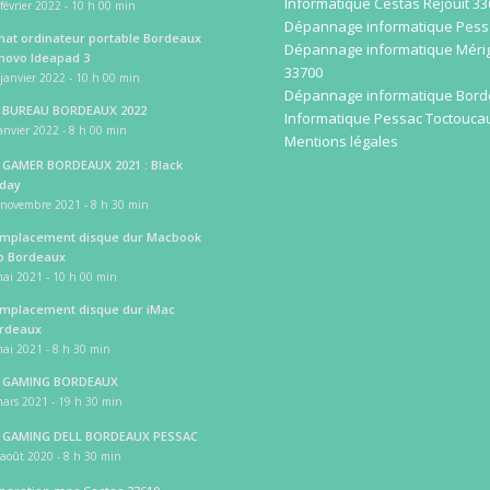
Informatique Cestas Rejouit 3
février 2022 - 10 h 00 min
Dépannage informatique Pess
hat ordinateur portable Bordeaux
Dépannage informatique Méri
novo Ideapad 3
33700
janvier 2022 - 10 h 00 min
Dépannage informatique Bor
 BUREAU BORDEAUX 2022
Informatique Pessac Toctouca
anvier 2022 - 8 h 00 min
Mentions légales
 GAMER BORDEAUX 2021 : Black
iday
 novembre 2021 - 8 h 30 min
mplacement disque dur Macbook
o Bordeaux
ai 2021 - 10 h 00 min
mplacement disque dur iMac
rdeaux
ai 2021 - 8 h 30 min
 GAMING BORDEAUX
ars 2021 - 19 h 30 min
 GAMING DELL BORDEAUX PESSAC
août 2020 - 8 h 30 min