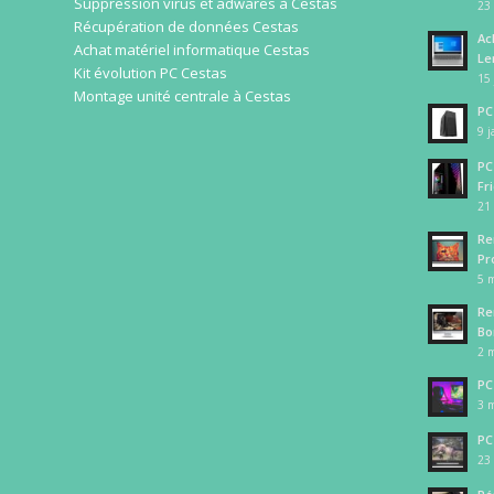
Suppression virus et adwares à Cestas
23 
Récupération de données Cestas
Ac
Achat matériel informatique Cestas
Le
Kit évolution PC Cestas
15 
Montage unité centrale à Cestas
PC
9 j
PC
Fr
21
Re
Pr
5 m
Re
Bo
2 m
PC
3 m
PC
23 